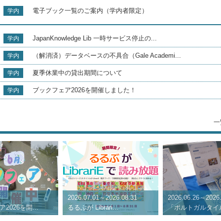
電子ブック一覧のご案内（学内者限定）
学内
JapanKnowledge Lib 一時サービス停止の...
学内
（解消済）データベースの不具合（Gale Academi...
学内
夏季休業中の貸出期間について
学内
ブックフェア2026を開催しました！
学内
一
2026.07.01～2026.08.31
2026.06.26～2026.
2026を開...
るるぶが Librari...
「ポルトガルタイル