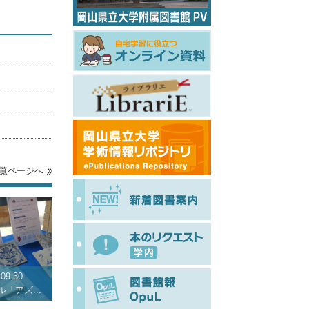
覧ページへ
09.30
「アズ...