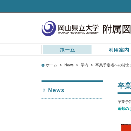
ホーム
>
News
>
学内
>
卒業予定者への貸出
卒
卒業予
返却の