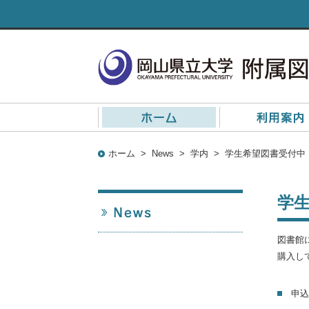
ホーム
>
News
>
学内
>
学生希望図書受付中
学
図書館
購入し
申