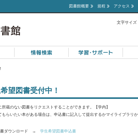
図書館概要
規程
アクセス
文字サイズ
！
生希望図書受付中！
に所蔵のない図書をリクエストすることができます。【学内】
てもらいたい本がある場合は、申込書に記入して提出するかマイライブラリか
込書ダウンロード →
学生希望図書申込書