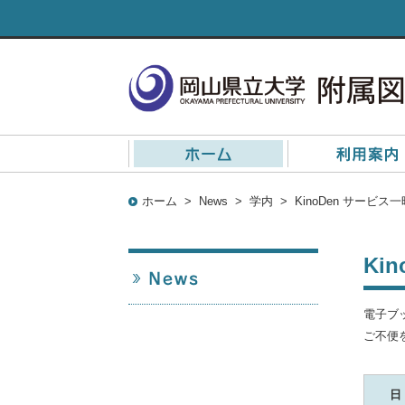
ホーム
>
News
>
学内
>
KinoDen サービ
Ki
電子ブ
ご不便
日